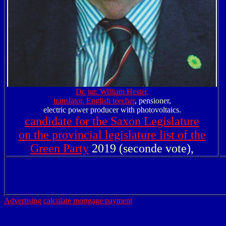
Dr. jur. William Hester,
translator, English teecher
, pensioner,
electric power producer with photovoltaics.
candidate for the Saxon Legislature
on the provincial legislature list of the
Green Party
2019 (seconde vote),
Advertising
calculate mortgage payment